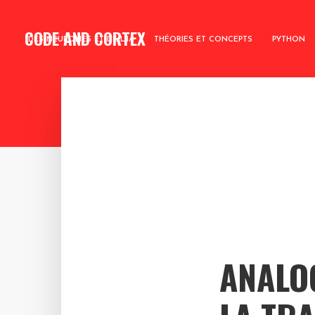
CODE AND CORTEX
DES NEURONES ET DE L’IA
THÉORIES ET CONCEPTS
PYTHON
ANALOG