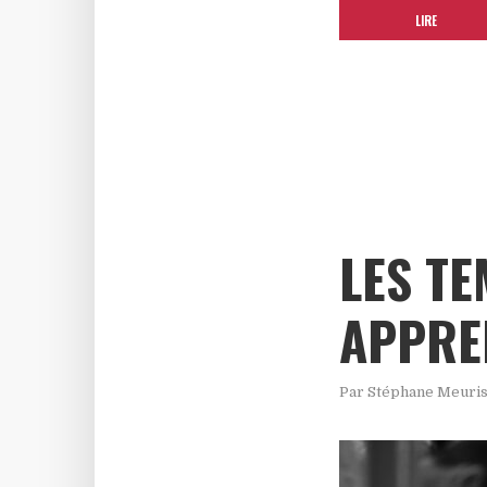
LIRE
LES TE
APPRE
Par
Stéphane Meuri