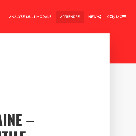
G
ANALYSE MULTIMODALE
APPRENDRE
NEW !
CONTACT
AINE –