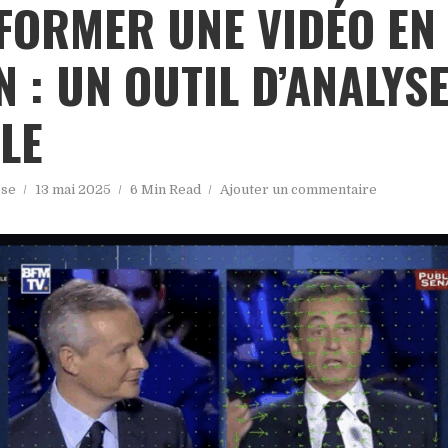
FORMER UNE VIDÉO EN
 : UN OUTIL D’ANALYS
LE
sse
13 mai 2025
6 Min Read
Ajouter un commentaire