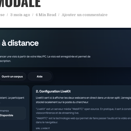
MODALE
sse
3 mois ago
4 Min Read
Ajouter un commentaire