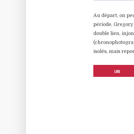
Au départ, on pe
période, Gregory
double lien, injo
(chronophotograph
isolés, mais repos
LIRE