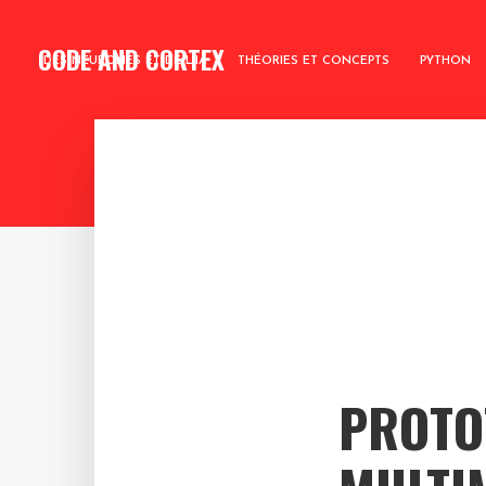
CODE AND CORTEX
DES NEURONES ET DE L’IA
THÉORIES ET CONCEPTS
PYTHON
PROTOT