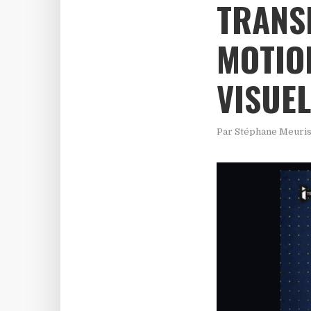
TRANS
MOTION
VISUEL
Par
Stéphane Meuri