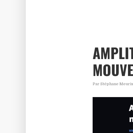
AMPLI
MOUVE
Par
Stéphane Meuri