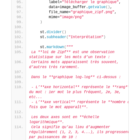
        label=
"Télécharger le graphique"
,
        data=image_buffer.
getvalue
()
,
        file_name=
"graphique_zipf.png"
,
        mime=
"image/png"
)
    st.
divider
()
    st.
subheader
(
"Interprétation"
)
    st.
markdown
(
"""
La **loi de Zipf** est une observation 
statistique sur les mots d’un texte :  
Certains mots apparaissent très souvent, 
d’autres très rarement.
Dans le **graphique log-log** ci-dessus :
- L’**axe horizontal** représente le **rang** 
du mot : 1er mot le plus fréquent, 2e, 3e, 
etc...
- L’**axe vertical** représente le **nombre de 
fois que le mot apparaît**.
Les deux axes sont en **échelle 
logarithmique**.  
Cela signifie qu’au lieu d’augmenter 
régulièrement (1, 2, 3, 4...), ils progressent 
par puissances de 10 :  