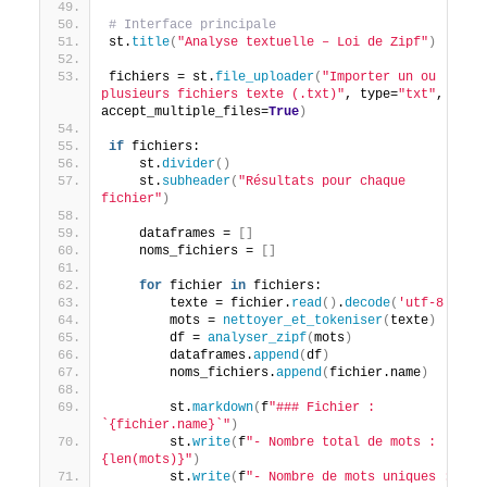
# Interface principale
st.
title
(
"Analyse textuelle – Loi de Zipf"
)
fichiers = st.
file_uploader
(
"Importer un ou 
plusieurs fichiers texte (.txt)"
, type=
"txt"
, 
accept_multiple_files=
True
)
if
 fichiers:
    st.
divider
()
    st.
subheader
(
"Résultats pour chaque 
fichier"
)
    dataframes = 
[]
    noms_fichiers = 
[]
for
 fichier 
in
 fichiers:
        texte = fichier.
read
()
.
decode
(
'utf-8'
)
        mots = 
nettoyer_et_tokeniser
(
texte
)
        df = 
analyser_zipf
(
mots
)
        dataframes.
append
(
df
)
        noms_fichiers.
append
(
fichier.name
)
        st.
markdown
(
f
"### Fichier : 
`{fichier.name}`"
)
        st.
write
(
f
"- Nombre total de mots : 
{len(mots)}"
)
        st.
write
(
f
"- Nombre de mots uniques : 