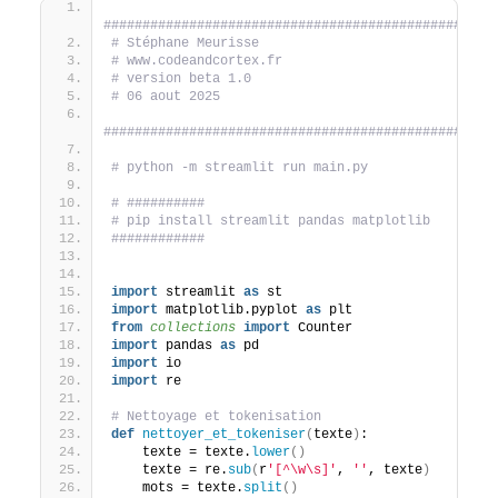
################################################
# Stéphane Meurisse
# www.codeandcortex.fr
# version beta 1.0
# 06 aout 2025
################################################
# python -m streamlit run main.py
# ##########
# pip install streamlit pandas matplotlib
############
import
 streamlit 
as
 st
import
 matplotlib.pyplot 
as
 plt
from 
collections
 import
 Counter
import
 pandas 
as
 pd
import
 io
import
 re
# Nettoyage et tokenisation
def
nettoyer_et_tokeniser
(
texte
)
:
    texte = texte.
lower
()
    texte = re.
sub
(
r
'[^\w\s]'
, 
''
, texte
)
    mots = texte.
split
()