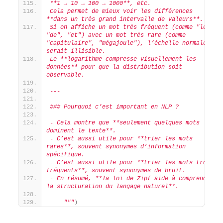
**1 → 10 → 100 → 1000**, etc.
Cela permet de mieux voir les différences 
**dans un très grand intervalle de valeurs**.  
Si on affiche un mot très fréquent (comme "le", 
"de", "et") avec un mot très rare (comme 
"capitulaire", "mégajoule"), l’échelle normale 
serait illisible. 
Le **logarithme compresse visuellement les 
données** pour que la distribution soit 
observable.
---
### Pourquoi c’est important en NLP ?
- Cela montre que **seulement quelques mots 
dominent le texte**.
- C’est aussi utile pour **trier les mots 
rares**, souvent synonymes d’information 
spécifique.
- C’est aussi utile pour **trier les mots trop 
fréquents**, souvent synonymes de bruit.
- En résumé, **la loi de Zipf aide à comprendre 
la structuration du langage naturel**.
    """
)