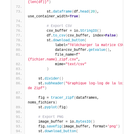
{len(df)}"
)
        st.
dataframe
(
df.
head
(
20
)
, 
use_container_width=
True
)
# Export CSV
        csv_buffer = io.
StringIO
()
        df.
to_csv
(
csv_buffer, index=
False
)
        st.
download_button
(
            label=
"Télécharger la matrice CSV"
,
            data=csv_buffer.
getvalue
()
,
            file_name=f
"
{fichier.name}_zipf.csv"
,
            mime=
"text/csv"
)
    st.
divider
()
    st.
subheader
(
"Graphique log-log de la loi 
de Zipf"
)
    fig = 
tracer_zipf
(
dataframes, 
noms_fichiers
)
    st.
pyplot
(
fig
)
# Export PNG
    image_buffer = io.
BytesIO
()
    fig.
savefig
(
image_buffer, format=
'png'
)
    st.
download_button
(