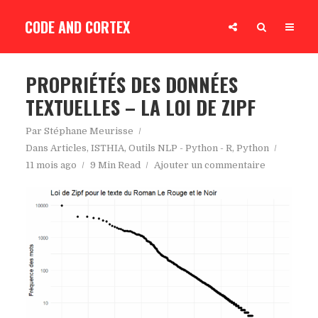
CODE AND CORTEX
PROPRIÉTÉS DES DONNÉES
TEXTUELLES – LA LOI DE ZIPF
Par
Stéphane Meurisse
Dans
Articles
,
ISTHIA
,
Outils NLP - Python - R
,
Python
11 mois ago
9 Min Read
Ajouter un commentaire