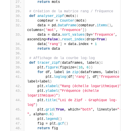
return
 mots
# Création de la matrice rang / fréquence
def
analyser_zipf
(
mots
)
:
    compteur = 
Counter
(
mots
)
    data = pd.
DataFrame
(
compteur.
items
()
, 
columns=
[
'mot'
, 
'frequence'
])
    data = data.
sort_values
(
by=
'frequence'
, 
ascending=
False
)
.
reset_index
(
drop=
True
)
    data
[
'rang'
]
 = data.index + 
1
return
 data
# Affichage de la courbe log-log
def
tracer_zipf
(
dataframes, labels
)
:
    plt.
figure
(
figsize=
(
10
, 
6
))
for
 df, label 
in
zip
(
dataframes, labels
)
:
        plt.
loglog
(
df
[
'rang'
]
, df
[
'frequence'
]
, 
label=label
)
    plt.
xlabel
(
"Rang (échelle logarithmique)"
)
    plt.
ylabel
(
"Fréquence (échelle 
logarithmique)"
)
    plt.
title
(
"Loi de Zipf - Graphique log-
log"
)
    plt.
grid
(
True
, which=
"both"
, linestyle=
"--
"
, alpha=
0.6
)
    plt.
legend
()
    fig = plt.
gcf
()
return
 fig