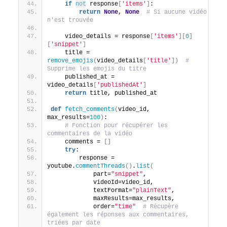
if
not
 response
[
'items'
]
:
return
None
, 
None
# Si aucune vidéo 
n'est trouvée
    video_details = response
[
'items'
][
0
]
[
'snippet'
]
    title = 
remove_emojis
(
video_details
[
'title'
])
# 
Supprime les emojis du titre
    published_at = 
video_details
[
'publishedAt'
]
return
 title, published_at
def
fetch_comments
(
video_id, 
max_results=
100
)
:
# Fonction pour récupérer les 
commentaires de la vidéo
    comments = 
[]
try
:
        response = 
youtube.
commentThreads
()
.
list
(
            part=
"snippet"
,
            videoId=video_id,
            textFormat=
"plainText"
,
            maxResults=max_results,
            order=
"time"
# Récupère 
également les réponses aux commentaires, 
triées par date