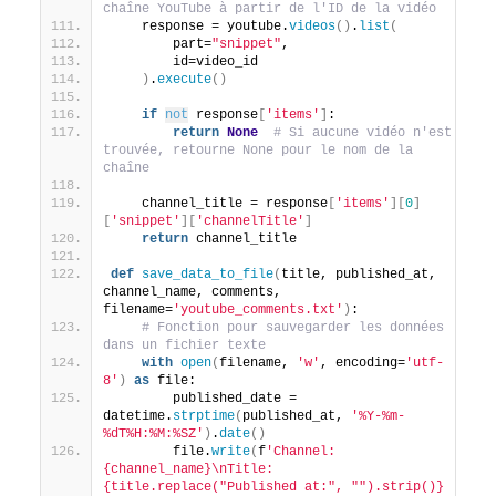
chaîne YouTube à partir de l'ID de la vidéo
    response = youtube.
videos
()
.
list
(
        part=
"snippet"
,
        id=video_id
)
.
execute
()
if
not
 response
[
'items'
]
:
return
None
# Si aucune vidéo n'est 
trouvée, retourne None pour le nom de la 
chaîne
    channel_title = response
[
'items'
][
0
]
[
'snippet'
][
'channelTitle'
]
return
 channel_title
def
save_data_to_file
(
title, published_at, 
channel_name, comments, 
filename=
'youtube_comments.txt'
)
:
# Fonction pour sauvegarder les données 
dans un fichier texte
with
open
(
filename, 
'w'
, encoding=
'utf-
8'
)
as
 file:
        published_date = 
datetime.
strptime
(
published_at, 
'%Y-%m-
%dT%H:%M:%SZ'
)
.
date
()
        file.
write
(
f
'Channel: 
{channel_name}\nTitle: 
{title.replace("Published at:", "").strip()} 