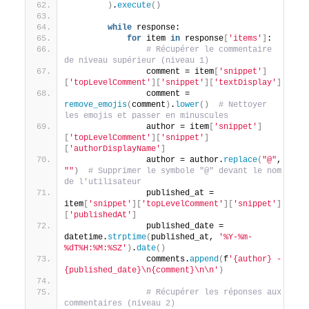
)
.
execute
()
while
 response:
for
 item 
in
 response
[
'items'
]
:
# Récupérer le commentaire 
de niveau supérieur (niveau 1)
                comment = item
[
'snippet'
]
[
'topLevelComment'
][
'snippet'
][
'textDisplay'
]
                comment = 
remove_emojis
(
comment
)
.
lower
()
# Nettoyer 
les emojis et passer en minuscules
                author = item
[
'snippet'
]
[
'topLevelComment'
][
'snippet'
]
[
'authorDisplayName'
]
                author = author.
replace
(
"@"
, 
""
)
# Supprimer le symbole "@" devant le nom 
de l'utilisateur
                published_at = 
item
[
'snippet'
][
'topLevelComment'
][
'snippet'
]
[
'publishedAt'
]
                published_date = 
datetime.
strptime
(
published_at, 
'%Y-%m-
%dT%H:%M:%SZ'
)
.
date
()
                comments.
append
(
f
'{author} - 
{published_date}\n{comment}\n\n'
)
# Récupérer les réponses aux 
commentaires (niveau 2)