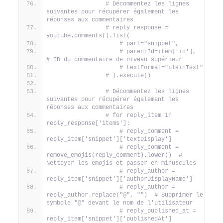
# Décommentez les lignes 
suivantes pour récupérer également les 
réponses aux commentaires
# reply_response = 
youtube.comments().list(
# part="snippet",
# parentId=item['id'],  
# ID du commentaire de niveau supérieur
# textFormat="plainText"
# ).execute()
# Décommentez les lignes 
suivantes pour récupérer également les 
réponses aux commentaires
# for reply_item in 
reply_response['items']:
# reply_comment = 
reply_item['snippet']['textDisplay']
# reply_comment = 
remove_emojis(reply_comment).lower()  # 
Nettoyer les emojis et passer en minuscules
# reply_author = 
reply_item['snippet']['authorDisplayName']
# reply_author = 
reply_author.replace("@", "")  # Supprimer le 
symbole "@" devant le nom de l'utilisateur
# reply_published_at = 
reply_item['snippet']['publishedAt']