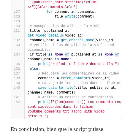
- {published_date.strftime("%d-%m-
%Y")}\n\nComments:\n\n'
)
for
 comment 
in
 comments:
            file.
write
(
comment
)
# Récupère les détails de la vidéo
title, published_at = 
get_video_details
(
video_id
)
channel_name = 
get_channel_name
(
video_id
)
# Vérifie si les détails de la vidéo sont 
disponibles
if
 title 
is
None
or
 published_at 
is
None
or
channel_name 
is
None
:
print
(
"Failed to fetch video details."
)
else
:
# Récupère les commentaires de la vidéo
    comments = 
fetch_comments
(
video_id
)
# Sauvegarde les données dans un fichier
save_data_to_file
(
title, published_at, 
channel_name, comments
)
# Affiche un message de confirmation
print
(
f
'{len(comments)} Les commentaires 
sont sauvegardés dans le fichier 
youtube_comments.txt along with video 
details.'
)
En conclusion, bien que le script puisse