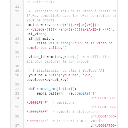
de votre choix
# Extraction de l'ID de la vidéo à partir de 
l'URL, compatible avec les URLs de YouTube et 
YouTube Shorts
match = re.
search
(
r
"((?<=[?&]v=)|(?
<=/videos/)|(?<=/shorts/))([a-zA-Z0-9_-]+)"
, 
url_video
)
if
not
 match:
raise
ValueError
(
"L'URL de la vidéo ne 
semble pas valide."
)
video_id = match.
group
(
2
)
# Modification 
ici pour capturer le bon groupe
# Initialisation du client YouTube API
youtube = 
build
(
'youtube'
, 
'v3'
, 
developerKey=api_key
)
def
remove_emojis
(
text
)
:
    emoji_pattern = re.
compile
(
"["
                               u
"\U0001F600-
\U0001F64F"
# emoticons
                               u
"\U0001F300-
\U0001F5FF"
# symbols & pictographs
                               u
"\U0001F680-
\U0001F6FF"
# transport & map symbols
                               u
"\U0001F700-