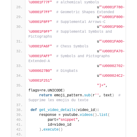
\U0001F77F"
# alchemical symbols
                               u
"\U0001F780-
\U0001F7FF"
# Geometric Shapes Extended
                               u
"\U0001F800-
\U0001F8FF"
# Supplemental Arrows-C
                               u
"\U0001F900-
\U0001F9FF"
# Supplemental Symbols and 
Pictographs
                               u
"\U0001FA00-
\U0001FA6F"
# Chess Symbols
                               u
"\U0001FA70-
\U0001FAFF"
# Symbols and Pictographs 
Extended-A
                               u
"\U00002702-
\U000027B0"
# Dingbats
                               u
"\U000024C2-
\U0001F251"
"]+"
, 
flags=re.UNICODE
)
return
 emoji_pattern.
sub
(
r
''
, text
)
# 
Supprime les emojis du texte
def
get_video_details
(
video_id
)
:
    response = youtube.
videos
()
.
list
(
        part=
"snippet"
,
        id=video_id
)
.
execute
()