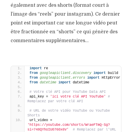
également avec des shorts (format court à
l’image des “reels” pour instagram). Ce dernier
point est important car une longue vidéo peut
être fractionnée en “shorts” ce qui génère des
commentaires supplémentaires…
import
 re
from 
googleapiclient.discovery
 import
 build
from 
googleapiclient.errors
 import
 HttpError
from 
datetime
 import
 datetime
# Votre clé API pour YouTube Data API
api_key = 
'ici votre clé API YouTube'
# 
Remplacez par votre clé API
# URL de votre vidéo YouTube ou YouTube 
Shorts
url_video = 
'https://youtube.com/shorts/WraeFTmQ-Sg?
si=748QYhUIU0760x6V'
# Remplacez par l'URL 