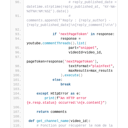
# reply_published_date = 
datetime.strptime(reply_published_at, '%Y-%m-
%dT%H:%M:%SZ').date()
# 
comments.append(f'Reply : {reply_author} - 
{reply_published_date}\n{reply_comment}\n\n')
if
'nextPageToken'
in
 response:
                response = 
youtube.
commentThreads
()
.
list
(
                    part=
"snippet"
,
                    videoId=video_id,
pageToken=response
[
'nextPageToken'
]
,
                    textFormat=
"plainText"
,
                    maxResults=max_results
)
.
execute
()
else
:
break
except
 HttpError 
as
 e:
print
(
f
"An HTTP error 
{e.resp.status} occurred:\n{e.content}"
)
return
 comments
def
get_channel_name
(
video_id
)
:
# Fonction pour récupérer le nom de la 