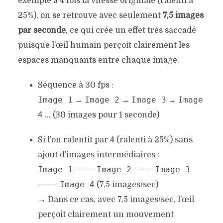
exemple à 4 fois la vitesse originale (ralenti à
25%), on se retrouve avec seulement
7,5 images
par seconde
, ce qui crée un effet très saccadé
puisque l’œil humain perçoit clairement les
espaces manquants entre chaque image.
Séquence à 30 fps :
Image 1
Image 2
Image 3
Image
→
→
→
4
… (30 images pour 1 seconde)
Si l’on ralentit par 4 (ralenti à 25%) sans
ajout d’images intermédiaires :
Image 1
Image 2
Image 3
––––
––––
Image 4
––––
(7,5 images/sec)
→ Dans ce cas, avec 7,5 images/sec, l’œil
perçoit clairement un mouvement