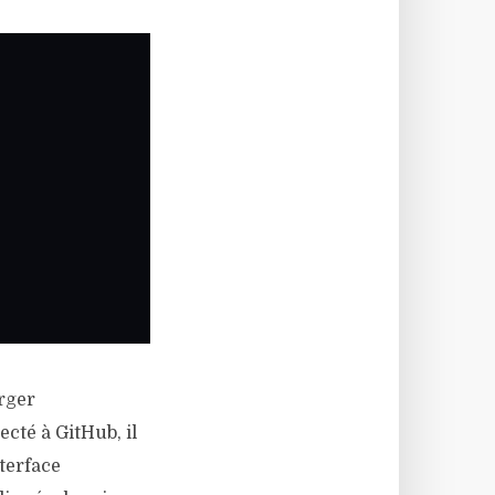
rger
cté à GitHub, il
terface