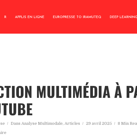
R
APPLIS EN LIGNE
EUROPRESSE TO IRAMUTEQ
DEEP LEARNIN
CTION MULTIMÉDIA À P
UTUBE
sse
Dans
Analyse Multimodale
,
Articles
29 avril 2025
8 Min Re
ire