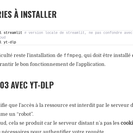
RIES À INSTALLER
l streamlit 
# version locale de streamlit, ne pas confondre avec 
oud
l yt-dlp
ffmpeg
iculté reste l’installation de
, qui doit être installé
antir le bon fonctionnement de l’application.
03 AVEC YT-DLP
ifie que l’accès à la ressource est interdit par le serveur
me un “robot”.
ud, cela se produit car le serveur distant n’a pas les
cook
 nécessaires pour authentifier votre requête.