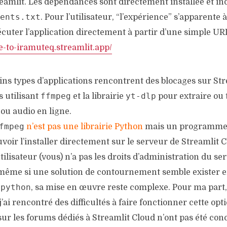
eamlit. Les dépendances sont directement installée et i
ents.txt
. Pour l’utilisateur, “l’expérience” s’apparente 
écuter l’application directement à partir d’une simple UR
e-to-iramuteq.streamlit.app/
ns types d’applications rencontrent des blocages sur Str
ffmpeg
yt-dlp
 utilisant
et la librairie
pour extraire ou 
ou audio en ligne.
fmpeg
n’est pas une librairie Python
mais un programme e
voir l’installer directement sur le serveur de Streamlit C
tilisateur (vous) n’a pas les droits d’administration du se
me si une solution de contournement semble exister en 
-python
, sa mise en œuvre reste complexe. Pour ma part
j’ai rencontré des difficultés à faire fonctionner cette opti
r les forums dédiés à Streamlit Cloud n’ont pas été conc