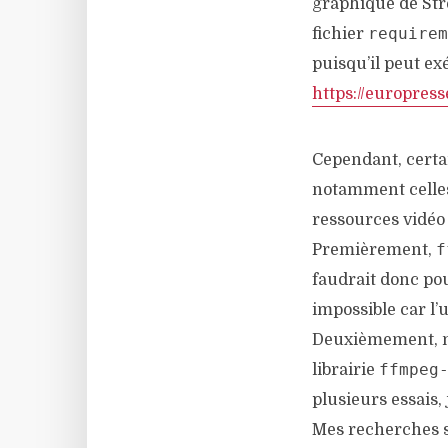
graphique de Str
requirem
fichier
puisqu’il peut ex
https://europress
Cependant, certai
notamment celles
ressources vidéo 
f
Premièrement,
faudrait donc pou
impossible car l’u
Deuxièmement, mê
ffmpeg
librairie
plusieurs essais, 
Mes recherches su