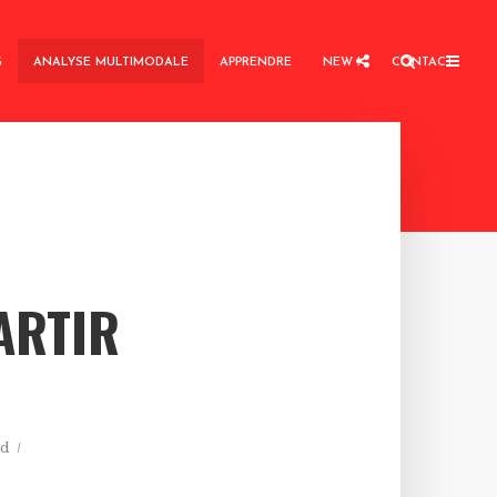
G
ANALYSE MULTIMODALE
APPRENDRE
NEW !
CONTACT
ARTIR
ad