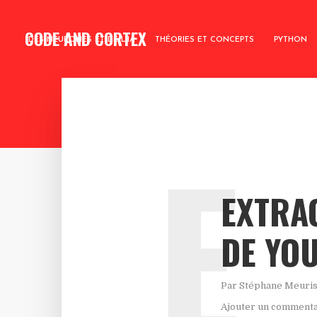
CODE AND CORTEX
DES NEURONES ET DE L’IA
THÉORIES ET CONCEPTS
PYTHON
E
EXTRA
DE YO
Par
Stéphane Meuri
Ajouter un commenta