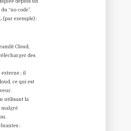
ndiquée depuis un
à du “no code”,
L (par exemple) :
eamlit Cloud,
télécharger des
xterne ; il
loud, ce qui est
rveur.
utilisant la
, malgré
on.
luantes :