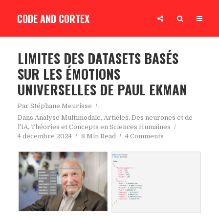
CODE AND CORTEX
LIMITES DES DATASETS BASÉS
SUR LES ÉMOTIONS
UNIVERSELLES DE PAUL EKMAN
Par
Stéphane Meurisse
Dans
Analyse Multimodale
,
Articles
,
Des neurones et de
l'IA
,
Théories et Concepts en Sciences Humaines
4 décembre 2024
8 Min Read
4 Comments