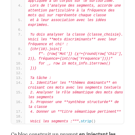
appliquée à un corpus sur le surtourisme.
Lors de l’analyse des segments, accorde une 
attention particulière à la fréquence des 
mots qui sur représente chaque classe 
et à leur association avec les idées 
exprimées.
Tu dois analyser la classe {classe_choisie}. 
Voici les **mots discriminants** avec leur 
fréquence et chi² :
{chr(10).join([
    f"- {row['Mot']} (χ²={round(row['Chi2'], 
2)}, fréquence={int(row['Frequence'])})"
    for _, row in mots_info.iterrows()
])}
Ta tâche :
1. Identifier les **thèmes dominants** en 
croisant ces mots avec les segments textuels
2. Analyser le rôle sémantique des mots dans 
les segments
3. Proposer une **synthèse structurée** de 
la classe
4. Donner un **titre sémantique pertinent**
Voici les segments :"""
.
strip
()
Ce bloc construit un prompt
en injectant les