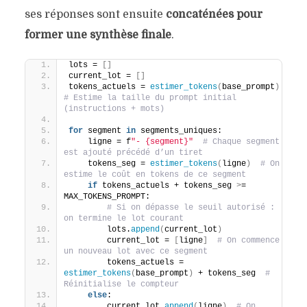
ses réponses sont ensuite
concaténées pour
former une synthèse finale
.
lots = 
[]
current_lot = 
[]
tokens_actuels = 
estimer_tokens
(
base_prompt
)
# Estime la taille du prompt initial 
(instructions + mots)
for
 segment 
in
 segments_uniques:
    ligne = f
"- {segment}"
# Chaque segment 
est ajouté précédé d’un tiret
    tokens_seg = 
estimer_tokens
(
ligne
)
# On 
estime le coût en tokens de ce segment
if
 tokens_actuels + tokens_seg 
>
= 
MAX_TOKENS_PROMPT:
# Si on dépasse le seuil autorisé : 
on termine le lot courant
        lots.
append
(
current_lot
)
        current_lot = 
[
ligne
]
# On commence 
un nouveau lot avec ce segment
        tokens_actuels = 
estimer_tokens
(
base_prompt
)
 + tokens_seg  
# 
Réinitialise le compteur
else
:
        current_lot.
append
(
ligne
)
# On 