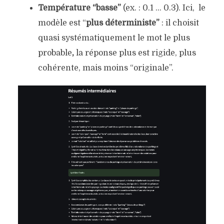
Température “basse”
(ex. : 0.1 … 0.3). Ici, le
modèle est “
plus déterministe”
: il choisit
quasi systématiquement le mot le plus
probable
,
la réponse plus est rigide, plus
cohérente, mais moins “originale”.