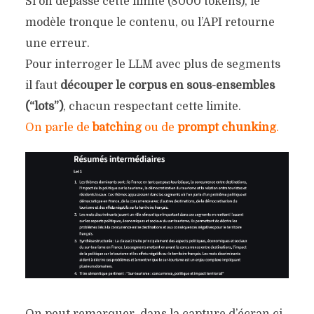
Si on dépasse cette limite (8000 tokens), le
modèle tronque le contenu, ou l’API retourne
une erreur.
Pour interroger le LLM avec plus de segments
il faut
découper le corpus en sous-ensembles
(“lots”)
, chacun respectant cette limite.
On parle de
batching
ou de
prompt chunking
.
On peut remarquer, dans la capture d’écran ci-