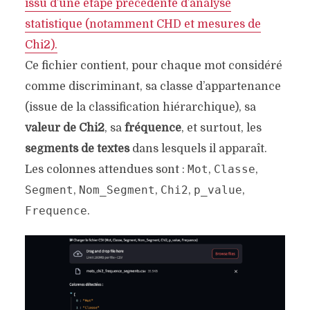
issu d’une étape précédente d’analyse
statistique (notamment CHD et mesures de
Chi2).
Ce fichier contient, pour chaque mot considéré
comme discriminant, sa classe d’appartenance
(issue de la classification hiérarchique), sa
valeur de Chi2
, sa
fréquence
, et surtout, les
segments de textes
dans lesquels il apparaît.
Mot
Classe
Les colonnes attendues sont :
,
,
Segment
Nom_Segment
Chi2
p_value
,
,
,
,
Frequence
.