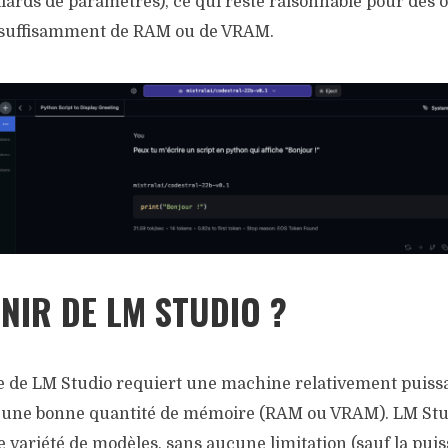
liards de paramètres), ce qui reste raisonnable pour des 
e suffisamment de RAM ou de VRAM.
NIR DE LM STUDIO ?
ide de LM Studio requiert une machine relativement puissa
une bonne quantité de mémoire (RAM ou VRAM). LM Stu
 variété de modèles, sans aucune limitation (sauf la pui