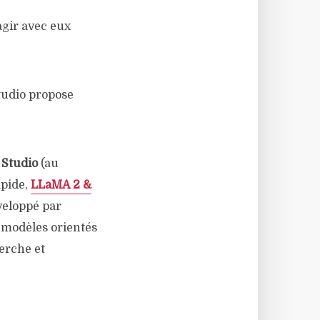
agir avec eux
tudio propose
Studio
(au
apide,
LLaMA 2 &
veloppé par
) modèles orientés
erche et