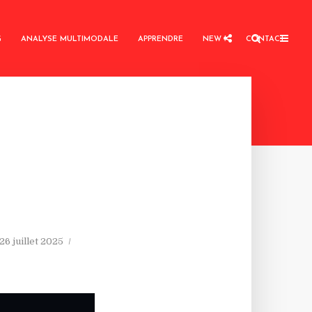
G
ANALYSE MULTIMODALE
APPRENDRE
NEW !
CONTACT
26 juillet 2025