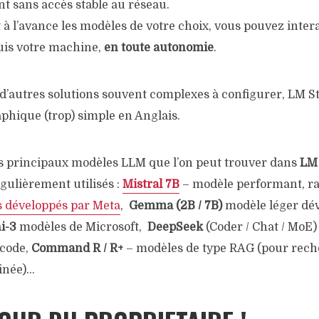
 sans accès stable au réseau.
à l’avance les modèles de votre choix, vous pouvez inter
uis votre machine,
en toute autonomie
.
d’autres solutions souvent complexes à configurer, LM S
phique (trop) simple en Anglais.
des principaux modèles LLM que l’on peut trouver dans
LM 
gulièrement utilisés :
Mistral 7B
– modèle performant, r
 développés par Meta
,
Gemma (2B / 7B)
modèle léger dé
hi-3
modèles de Microsoft,
DeepSeek
(Coder / Chat / MoE
 code,
Command R / R+
– modèles de type RAG (pour rech
inée)…