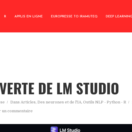
R
APPLIS EN LIGNE
EUROPRESSE TO IRAMUTEQ
DEEP LEARNIN
VERTE DE LM STUDIO
sse
Dans
Articles
,
Des neurones et de l'IA
,
Outils NLP - Python - R
r un commentaire