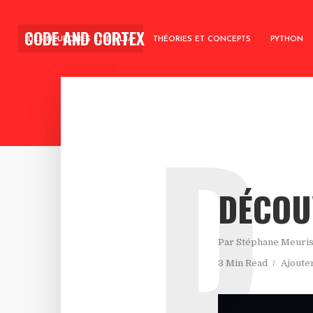
CODE AND CORTEX
DES NEURONES ET DE L’IA
THÉORIES ET CONCEPTS
PYTHON
D
DÉCOU
Par
Stéphane Meuri
3 Min Read
Ajoute