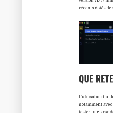
version
7B
(7 mil
récents dotés d
QUE RETE
L’utilisation flu
notamment avec 
tester une grande