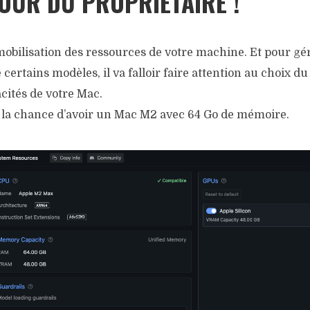
OUR DU PROPRIETAIRE !
t mobilisation des ressources de votre machine. Et pour gér
certains modèles, il va falloir faire attention au choix d
cités de votre Mac.
ai la chance d’avoir un Mac M2 avec 64 Go de mémoire.