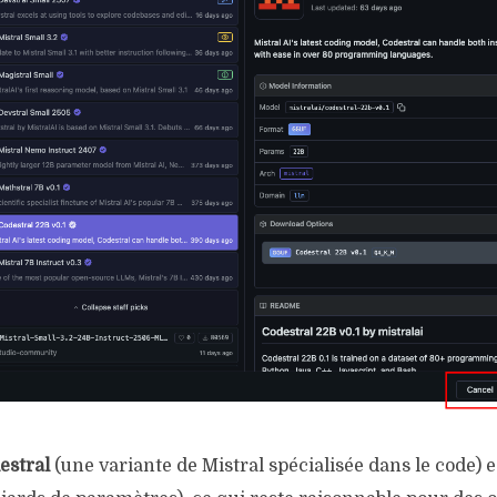
estral
(une variante de Mistral spécialisée dans le code) e