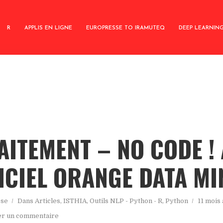
R
APPLIS EN LIGNE
EUROPRESSE TO IRAMUTEQ
DEEP LEARNIN
ITEMENT – NO CODE !
ICIEL ORANGE DATA MI
sse
Dans
Articles
,
ISTHIA
,
Outils NLP - Python - R
,
Python
11 mois
er un commentaire