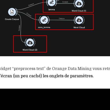
idget “preprocess text” de Orange Data Mining vous re
’écran (un peu caché) les onglets de paramètres.