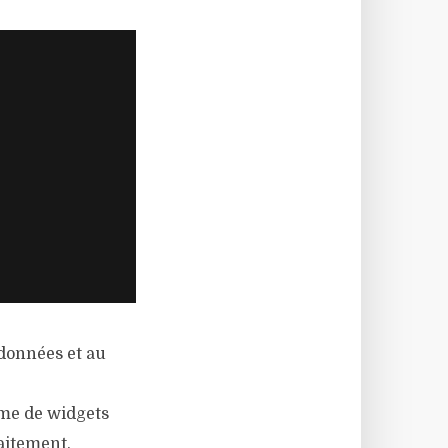
e données et au
ème de widgets
raitement.