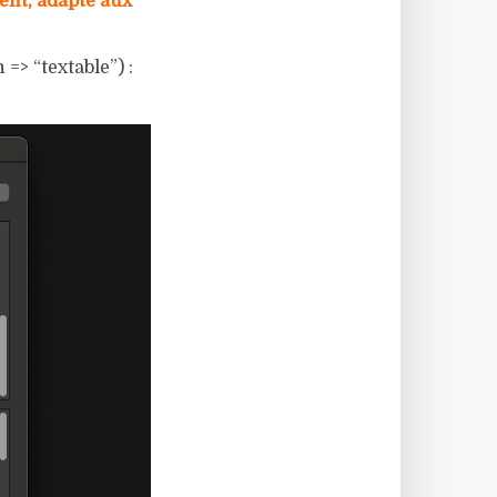
ent, adapté aux
=> “textable”) :