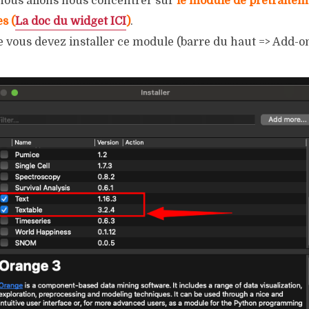
 nous allons nous concentrer sur
le module de prétraitem
s (
La doc du widget ICI
)
.
 vous devez installer ce module (barre du haut => Add-on 