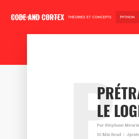
CODE AND CORTEX
DES NEURONES ET DE L’IA
THÉORIES ET CONCEPTS
PYTHON
P
PRÉTRA
LE LOG
Par
Stéphane Meuri
10 Min Read
Ajout