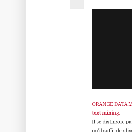
ORANGE DATA 
text mining
.
Il se distingue p
qu’il suffit de g