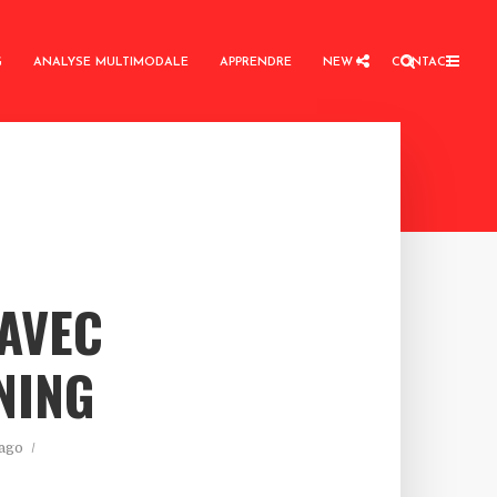
G
ANALYSE MULTIMODALE
APPRENDRE
NEW !
CONTACT
 AVEC
NING
 ago