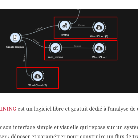
MINING
est un logiciel libre et gratuit dédié à l’analyse d
ar son interface simple et visuelle qui repose sur un syst
lisser / déposer et paramétrer pour construire un flux de t