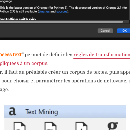
ocess text
“
permet de définir les
règles de transformation
pliquées à un corpus
.
r, il faut au préalable créer un corpus de textes, puis app
pour choisir et paramétrer les opérations de nettoyage,
rage.