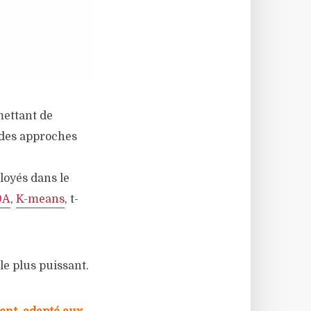
mettant de
t des approches
loyés dans le
DA
,
K-means
, t-
e plus puissant.