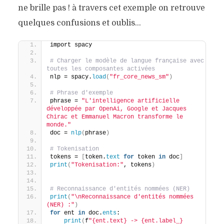
ne brille pas ! à travers cet exemple on retrouve
quelques confusions et oublis…
import spacy
# Charger le modèle de langue française avec 
toutes les composantes activées
nlp = spacy.
load
(
"fr_core_news_sm"
)
# Phrase d'exemple
phrase = 
"L'intelligence artificielle 
développée par OpenAi, Google et Jacques 
Chirac et Emmanuel Macron transforme le 
monde."
doc = 
nlp
(
phrase
)
# Tokenisation
tokens = 
[
token.
text
for
 token 
in
 doc
]
print
(
"Tokenisation:"
, tokens
)
# Reconnaissance d'entités nommées (NER)
print
(
"\nReconnaissance d'entités nommées 
(NER) :"
)
for
 ent 
in
 doc.
ents
:
print
(
f
"{ent.text} -> {ent.label_} 