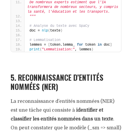
De nombreux experts estiment que l'IA 
transformera de nombreux secteurs, y compris 
la santé, l'éducation et les transports.
"""
# Analyse du texte avec SpaCy
doc = 
nlp
(
texte
)
# Lemmatisation
lemmes = 
[
token.lemma_ 
for
 token 
in
 doc
]
print
(
"Lemmatisation:"
, lemmes
)
5. RECONNAISSANCE D’ENTITÉS
NOMMÉES (NER)
La reconnaissance d’entités nommées (NER)
est une tâche qui consiste à
identifier et
classifier les entités nommées dans un texte
.
On peut constater que le modèle (_sm => small)