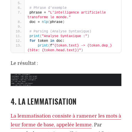
# Phrase d'exemple
phrase = 
"L'intelligence artificielle 
transforme le monde."
doc = 
nlp
(
phrase
)
# Parsing (Analyse Syntaxique)
print
(
"Analyse Syntaxique :"
)
for
 token 
in
 doc:
print
(
f
"{token.text} -> {token.dep_} 
(tête: {token.head.text})"
)
Le résultat :
4. LA LEMMATISATION
La lemmatisation consiste à ramener les mots à
leur forme de base, appelée lemme
. Par