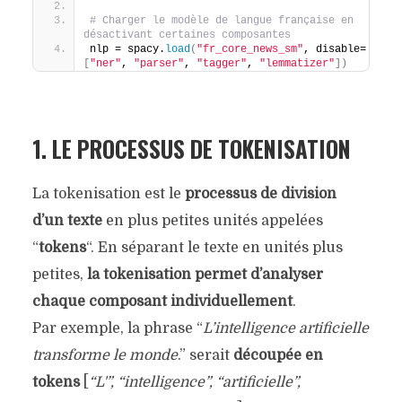
# Charger le modèle de langue française en 
désactivant certaines composantes
nlp = spacy.
load
(
"fr_core_news_sm"
, disable=
[
"ner"
, 
"parser"
, 
"tagger"
, 
"lemmatizer"
])
1. LE PROCESSUS DE TOKENISATION
La tokenisation est le
processus de division
d’un texte
en plus petites unités appelées
“
tokens
“. En séparant le texte en unités plus
petites,
la tokenisation permet d’analyser
chaque composant individuellement
.
Par exemple, la phrase “
L’intelligence artificielle
transforme le monde
.” serait
découpée en
tokens
[
“L'”, “intelligence”, “artificielle”,