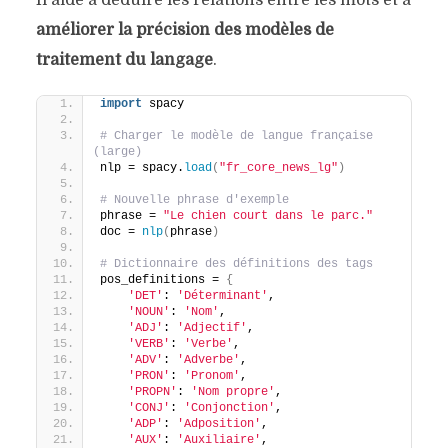
améliorer la précision des modèles de
traitement du langage
.
import
 spacy
# Charger le modèle de langue française 
(large)
nlp = spacy.
load
(
"fr_core_news_lg"
)
# Nouvelle phrase d'exemple
phrase = 
"Le chien court dans le parc."
doc = 
nlp
(
phrase
)
# Dictionnaire des définitions des tags
pos_definitions = 
{
'DET'
: 
'Déterminant'
,
'NOUN'
: 
'Nom'
,
'ADJ'
: 
'Adjectif'
,
'VERB'
: 
'Verbe'
,
'ADV'
: 
'Adverbe'
,
'PRON'
: 
'Pronom'
,
'PROPN'
: 
'Nom propre'
,
'CONJ'
: 
'Conjonction'
,
'ADP'
: 
'Adposition'
,
'AUX'
: 
'Auxiliaire'
,