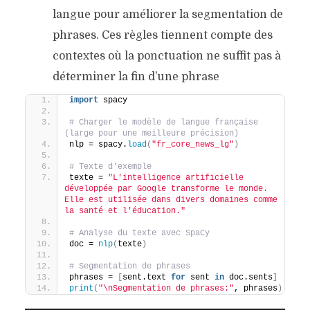
langue pour améliorer la segmentation de
phrases. Ces règles tiennent compte des
contextes où la ponctuation ne suffit pas à
déterminer la fin d’une phrase
import
 spacy
# Charger le modèle de langue française 
(large pour une meilleure précision)
nlp = spacy.
load
(
"fr_core_news_lg"
)
# Texte d'exemple
texte = 
"L'intelligence artificielle 
développée par Google transforme le monde. 
Elle est utilisée dans divers domaines comme 
la santé et l'éducation."
# Analyse du texte avec SpaCy
doc = 
nlp
(
texte
)
# Segmentation de phrases
phrases = 
[
sent.text 
for
 sent 
in
 doc.sents
]
print
(
"\nSegmentation de phrases:"
, phrases
)