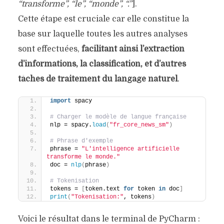
“transforme”, “le”, “monde”, “.”
].
Cette étape est cruciale car elle constitue la
base sur laquelle toutes les autres analyses
sont effectuées,
facilitant ainsi l’extraction
d’informations, la classification, et d’autres
tâches de traitement du langage naturel
.
import
 spacy
# Charger le modèle de langue française
nlp = spacy.
load
(
"fr_core_news_sm"
)
# Phrase d'exemple
phrase = 
"L'intelligence artificielle 
transforme le monde."
doc = 
nlp
(
phrase
)
# Tokenisation
tokens = 
[
token.text 
for
 token 
in
 doc
]
print
(
"Tokenisation:"
, tokens
)
Voici le résultat dans le terminal de PyCharm :