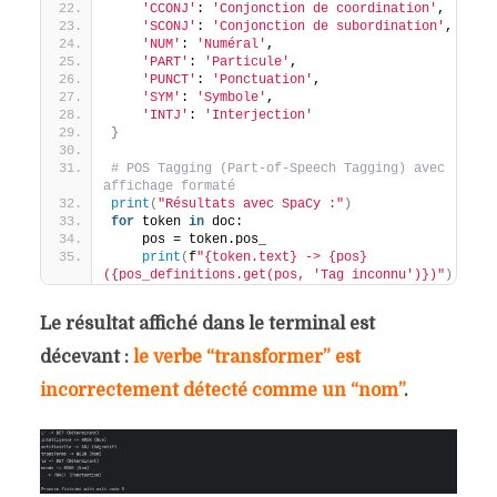
'CCONJ'
: 
'Conjonction de coordination'
,
'SCONJ'
: 
'Conjonction de subordination'
,
'NUM'
: 
'Numéral'
,
'PART'
: 
'Particule'
,
'PUNCT'
: 
'Ponctuation'
,
'SYM'
: 
'Symbole'
,
'INTJ'
: 
'Interjection'
}
# POS Tagging (Part-of-Speech Tagging) avec 
affichage formaté
print
(
"Résultats avec SpaCy :"
)
for
 token 
in
 doc:
    pos = token.pos_
print
(
f
"{token.text} -> {pos} 
({pos_definitions.get(pos, 'Tag inconnu')})"
)
Le résultat affiché dans le terminal est
décevant :
le verbe “transformer” est
incorrectement détecté comme un “nom”
.