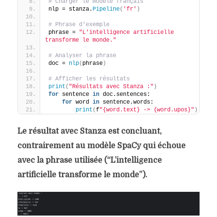
# Charger le modèle français
nlp = stanza.
Pipeline
(
'fr'
)
# Phrase d'exemple
phrase = 
"L'intelligence artificielle 
transforme le monde."
# Analyser la phrase
doc = 
nlp
(
phrase
)
# Afficher les résultats
print
(
"Résultats avec Stanza :"
)
for
 sentence 
in
 doc.sentences:
for
 word 
in
 sentence.words:
print
(
f
"{word.text} -> {word.upos}"
)
Le résultat avec Stanza est concluant,
contrairement au modèle SpaCy qui échoue
avec la phrase utilisée (“L’intelligence
artificielle transforme le monde”).