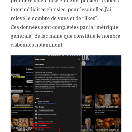
première vidéo mise en ligne, plusieurs vidéos
intermédiaires choisies, pour lesquelles j’ai
relevé le nombre de vues et de “likes”.
Ces données sont complétées par la “métrique
générale” de lac haine que constitue le nombre
d’abonnés notamment.