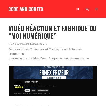
CODE AND CORTEX
VIDÉO RÉACTION ET FABRIQUE DU
“MOI NUMÉRIQUE”
Par
Stéphane Meurisse
Dans
Articles
,
Théories et Concepts en Sciences
Humaines
9 mois ago
12 Min Read
Ajouter un commentaire