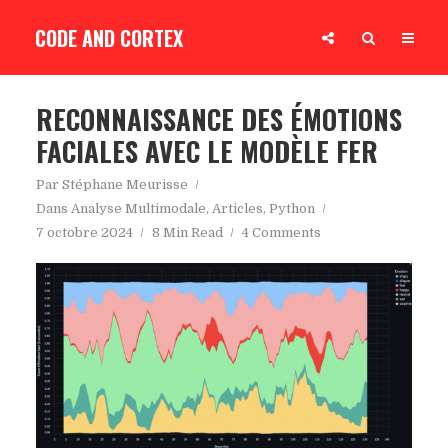
CODE AND CORTEX
RECONNAISSANCE DES ÉMOTIONS
FACIALES AVEC LE MODÈLE FER
Par
Stéphane Meurisse
Dans
Analyse Multimodale
,
Articles
,
Python
7 octobre 2024
8 Min Read
4 Comments