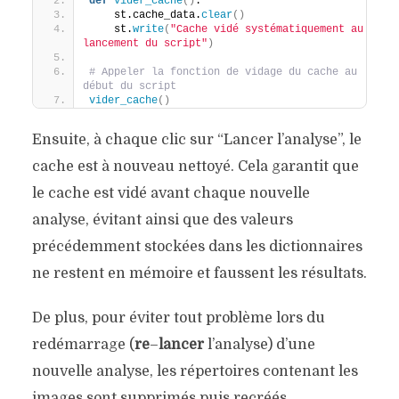
def
vider_cache
()
:
    st.cache_data.
clear
()
    st.
write
(
"Cache vidé systématiquement au 
lancement du script"
)
# Appeler la fonction de vidage du cache au 
début du script
vider_cache
()
Ensuite, à chaque clic sur “Lancer l’analyse”, le
cache est à nouveau nettoyé. Cela garantit que
le cache est vidé avant chaque nouvelle
analyse, évitant ainsi que des valeurs
précédemment stockées dans les dictionnaires
ne restent en mémoire et faussent les résultats.
De plus, pour éviter tout problème lors du
redémarrage (
re
–
lancer
l’analyse) d’une
nouvelle analyse, les répertoires contenant les
images sont supprimés puis recréés