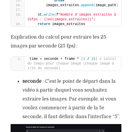
break
        images_extraites.
append
(
image_path
)
    st.
write
(
f
"Nombre d'images extraites à 
25fps : {len(images_extraites)}"
)
return
 images_extraites
Explication du calcul pour extraire les 25
images par seconde (25 fps) :
time = seconde + frame * 
(
1
 / 
25
)
# Calcul 
du temps pour chaque image (chaque image à 
1/25 de seconde)
seconde
: C’est le point de départ dans la
vidéo à partir duquel vous souhaitez
extraire les images. Par exemple, si vous
voulez commencer à partir de la 5e
seconde, il faut définir dans l’interface “5”.