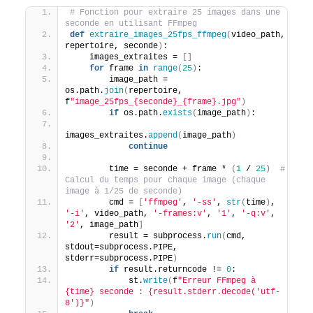
# Fonction pour extraire 25 images dans une 
seconde en utilisant FFmpeg
def
extraire_images_25fps_ffmpeg
(
video_path, 
repertoire, seconde
)
:
    images_extraites = 
[]
for
 frame 
in
range
(
25
)
:
        image_path = 
os.path.
join
(
repertoire, 
f
"image_25fps_{seconde}_{frame}.jpg"
)
if
 os.path.
exists
(
image_path
)
:
images_extraites.
append
(
image_path
)
continue
        time = seconde + frame * 
(
1
 / 
25
)
# 
Calcul du temps pour chaque image (chaque 
image à 1/25 de seconde)
        cmd = 
[
'ffmpeg'
, 
'-ss'
, 
str
(
time
)
, 
'-i'
, video_path, 
'-frames:v'
, 
'1'
, 
'-q:v'
, 
'2'
, image_path
]
        result = subprocess.
run
(
cmd, 
stdout=subprocess.PIPE, 
stderr=subprocess.PIPE
)
if
 result.returncode != 
0
:
            st.
write
(
f
"Erreur FFmpeg à 
{time} seconde : {result.stderr.decode('utf-
8')}"
)