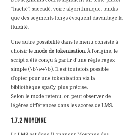
Des segments courts signalent un texte plutôt
“haché”, saccadé, voire algorithmique, tandis
que des segments longs évoquent davantage la
fluidité.
Une autre possibilité dans le menu consiste à
choisir le
mode de tokenisation
. À l’origine, le
script a été conçu à partir d’une règle regex
\b\w+\b
simple (
). Il est toutefois possible
d’opter pour une tokenisation via la
bibliothèque spaCy, plus précise.
Selon le mode retenu, on peut observer de
légères différences dans les scores de LMS.
1.7.2 MOYENNE
La LMS est donc (Longueur Moyenne des