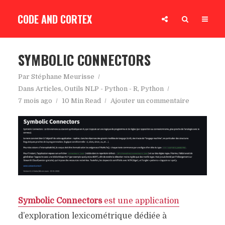
CODE AND CORTEX
SYMBOLIC CONNECTORS
Par
Stéphane Meurisse
Dans
Articles
,
Outils NLP - Python - R
,
Python
7 mois ago
10 Min Read
Ajouter un commentaire
Symbolic Connectors
est une application
d’exploration lexicométrique dédiée à