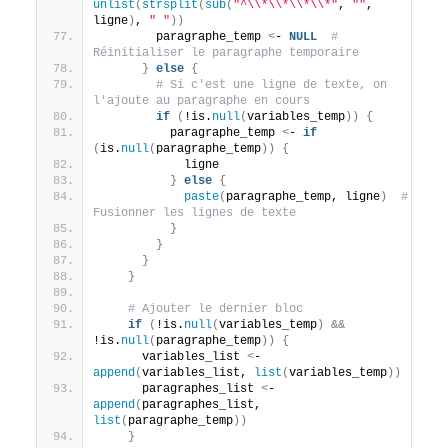
unlist
(
strsplit
(
sub
(
"^\\*\\*\\*\\*"
, 
""
, 
ligne
)
, 
" "
))
        paragraphe_temp 
<
- 
NULL
# 
Réinitialiser le paragraphe temporaire
}
else
{
# Si c'est une ligne de texte, on 
l'ajoute au paragraphe en cours
if
(
!is.
null
(
variables_temp
))
{
          paragraphe_temp 
<
- 
if
(
is.
null
(
paragraphe_temp
))
{
            ligne
}
else
{
paste
(
paragraphe_temp, ligne
)
# 
Fusionner les lignes de texte
}
}
}
}
# Ajouter le dernier bloc
if
(
!is.
null
(
variables_temp
)
&&
!is.
null
(
paragraphe_temp
))
{
      variables_list 
<
- 
append
(
variables_list, 
list
(
variables_temp
))
      paragraphes_list 
<
- 
append
(
paragraphes_list, 
list
(
paragraphe_temp
))
}