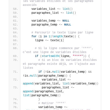
les variables étoilées et les paragraphes 
associés
    variables_list 
<
- 
list
()
    paragraphes_list 
<
- 
list
()
    variables_temp 
<
- 
NULL
    paragraphe_temp 
<
- 
NULL
# Parcourir le texte ligne par ligne
for
(
i 
in
1
:
length
(
texte
))
{
      ligne 
<
- texte
[
i
]
# Si la ligne commence par '****', 
c'est une ligne de variables étoilées
if
(
startsWith
(
ligne, 
"****"
))
{
# Si un bloc de variables étoilées 
et paragraphe existe déjà, on l'ajoute aux 
listes
if
(
!is.
null
(
variables_temp
)
&&
!is.
null
(
paragraphe_temp
))
{
          variables_list 
<
- 
append
(
variables_list, 
list
(
variables_temp
))
          paragraphes_list 
<
- 
append
(
paragraphes_list, 
list
(
paragraphe_temp
))
}
# Retirer '****'
        variables_temp 
<
- 