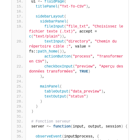
ui 
<
- 
fluidPage
(
titlePanel
(
"Txt-To-CSV"
)
,
sidebarLayout
(
sidebarPanel
(
fileInput
(
"file_txt"
, 
"Choisissez le 
fichier texte (.txt)"
, accept = 
c
(
"text/plain"
))
,
textInput
(
"directory"
, 
"Chemin du 
répertoire cible :"
, value = 
fs::
path_home
())
,
actionButton
(
"process"
, 
"Transformer 
en CSV"
)
,
checkboxInput
(
"preview"
, 
"Aperçu des 
données transformées"
, 
TRUE
)
)
,
mainPanel
(
tableOutput
(
"data_preview"
)
,
textOutput
(
"status"
)
)
)
)
# Fonction serveur
server 
<
- 
function
(
input, output, session
)
{
observeEvent
(
input$process, 
{