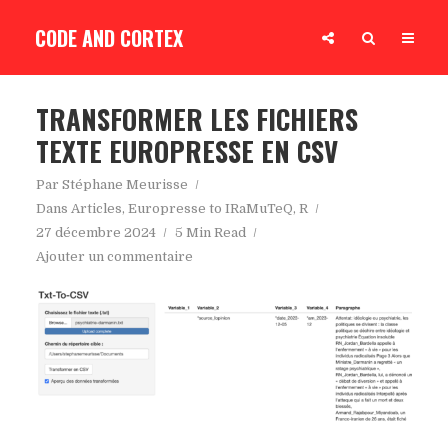
CODE AND CORTEX
TRANSFORMER LES FICHIERS
TEXTE EUROPRESSE EN CSV
Par
Stéphane Meurisse
Dans
Articles
,
Europresse to IRaMuTeQ
,
R
27 décembre 2024
5 Min Read
Ajouter un commentaire