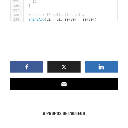
})
}
# Lancer l'application Shiny
shinyApp
(
ui = ui, server = server
)
A PROPOS DE L'AUTEUR