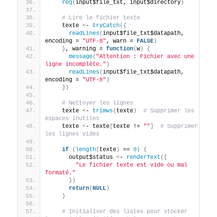
req
(
input$file_txt, input$directory
)
# Lire le fichier texte
    texte 
<
- 
tryCatch
({
readLines
(
input$file_txt$datapath, 
encoding = 
"UTF-8"
, warn = 
FALSE
)
}
, warning = 
function
(
w
)
{
message
(
"Attention : Fichier avec une 
ligne incomplète."
)
readLines
(
input$file_txt$datapath, 
encoding = 
"UTF-8"
)
})
# Nettoyer les lignes
    texte 
<
- 
trimws
(
texte
)
# Supprimer les 
espaces inutiles
    texte 
<
- texte
[
texte != 
""
]
# Supprimer 
les lignes vides
if
(
length
(
texte
)
 == 
0
)
{
      output$status 
<
- 
renderText
({
"Le fichier texte est vide ou mal 
formaté."
})
return
(
NULL
)
}
# Initialiser des listes pour stocker 