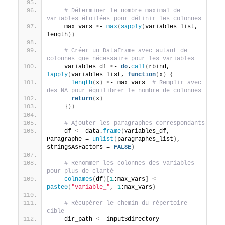
# Déterminer le nombre maximal de 
variables étoilées pour définir les colonnes
    max_vars 
<
- 
max
(
sapply
(
variables_list, 
length
))
# Créer un DataFrame avec autant de 
colonnes que nécessaire pour les variables
    variables_df 
<
- 
do
.
call
(
rbind, 
lapply
(
variables_list, 
function
(
x
)
{
length
(
x
)
<
- max_vars  
# Remplir avec 
des NA pour équilibrer le nombre de colonnes
return
(
x
)
}))
# Ajouter les paragraphes correspondants
    df 
<
- data.
frame
(
variables_df, 
Paragraphe = 
unlist
(
paragraphes_list
)
, 
stringsAsFactors = 
FALSE
)
# Renommer les colonnes des variables 
pour plus de clarté
colnames
(
df
)[
1
:max_vars
]
<
- 
paste0
(
"Variable_"
, 
1
:max_vars
)
# Récupérer le chemin du répertoire 
cible
    dir_path 
<
- input$directory