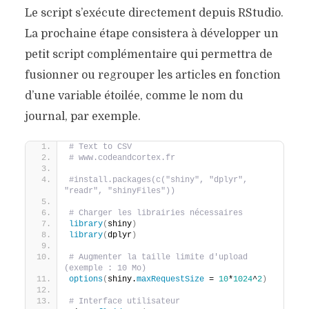
Le script s’exécute directement depuis RStudio.
La prochaine étape consistera à développer un
petit script complémentaire qui permettra de
fusionner ou regrouper les articles en fonction
d’une variable étoilée, comme le nom du
journal, par exemple.
# Text to CSV
# www.codeandcortex.fr
#install.packages(c("shiny", "dplyr", 
"readr", "shinyFiles"))
# Charger les librairies nécessaires
library
(
shiny
)
library
(
dplyr
)
# Augmenter la taille limite d'upload 
(exemple : 10 Mo)
options
(
shiny.
maxRequestSize
 = 
10
*
1024
^
2
)
# Interface utilisateur