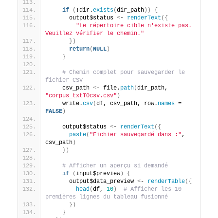
if
(
!dir.
exists
(
dir_path
))
{
      output$status 
<
- 
renderText
({
"Le répertoire cible n'existe pas. 
Veuillez vérifier le chemin."
})
return
(
NULL
)
}
# Chemin complet pour sauvegarder le 
fichier CSV
    csv_path 
<
- file.
path
(
dir_path, 
"corpus_txtTOcsv.csv"
)
    write.
csv
(
df, csv_path, row.
names
 = 
FALSE
)
    output$status 
<
- 
renderText
({
paste
(
"Fichier sauvegardé dans :"
, 
csv_path
)
})
# Afficher un aperçu si demandé
if
(
input$preview
)
{
      output$data_preview 
<
- 
renderTable
({
head
(
df, 
10
)
# Afficher les 10 
premières lignes du tableau fusionné
})
}