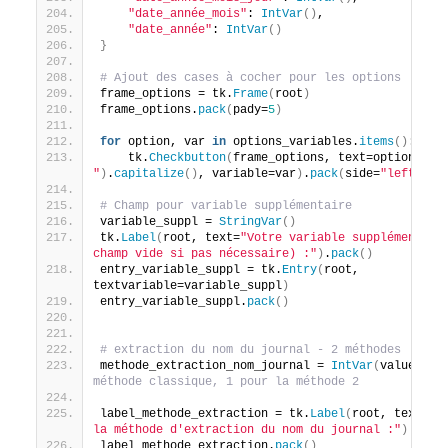
"date_année_mois"
: 
IntVar
()
,
"date_année"
: 
IntVar
()
}
# Ajout des cases à cocher pour les options
frame_options = tk.
Frame
(
root
)
frame_options.
pack
(
pady=
5
)
for
 option, var 
in
 options_variables.
items
()
:
    tk.
Checkbutton
(
frame_options, text=option.
rep
"
)
.
capitalize
()
, variable=var
)
.
pack
(
side=
"left"
)
# Champ pour variable supplémentaire
variable_suppl = 
StringVar
()
tk.
Label
(
root, text=
"Votre variable supplémentaire
champ vide si pas nécessaire) :"
)
.
pack
()
entry_variable_suppl = tk.
Entry
(
root, 
textvariable=variable_suppl
)
entry_variable_suppl.
pack
()
# extraction du nom du journal - 2 méthodes
methode_extraction_nom_journal = 
IntVar
(
value=
0
)
méthode classique, 1 pour la méthode 2
label_methode_extraction = tk.
Label
(
root, text=
"\
la méthode d'extraction du nom du journal :"
)
label_methode_extraction.
pack
()