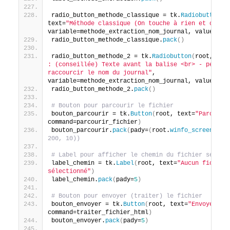
radio_button_methode_classique = tk.
Radiobutton
(
ro
text=
"Méthode classique (On touche à rien et on ex
variable=methode_extraction_nom_journal, value=
0
)
radio_button_methode_classique.
pack
()
radio_button_methode_2 = tk.
Radiobutton
(
root, tex
: (conseillée) Texte avant la balise <br> - permet 
raccourcir le nom du journal"
, 
variable=methode_extraction_nom_journal, value=
1
)
radio_button_methode_2.
pack
()
# Bouton pour parcourir le fichier
bouton_parcourir = tk.
Button
(
root, text=
"Parcouri
command=parcourir_fichier
)
bouton_parcourir.
pack
(
pady=
(
root.
winfo_screenheig
200, 10))
# Label pour afficher le chemin du fichier sélect
label_chemin = tk.
Label
(
root, text=
"Aucun fichier 
sélectionné"
)
label_chemin.
pack
(
pady=
5
)
# Bouton pour envoyer (traiter) le fichier
bouton_envoyer = tk.
Button
(
root, text=
"Envoyer"
, 
command=traiter_fichier_html
)
bouton_envoyer.
pack
(
pady=
5
)