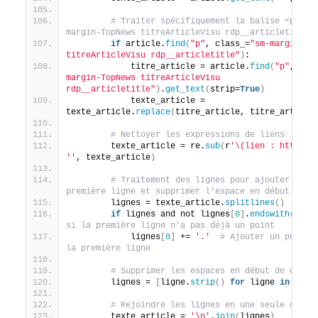
# Traiter spécifiquement la balise <p cla
margin-TopNews titreArticleVisu rdp__articletitle"
if
 article.
find
(
"p"
, class_=
"sm-margin-Top
titreArticleVisu rdp__articletitle"
)
:
            titre_article = article.
find
(
"p"
,clas
margin-TopNews titreArticleVisu 
rdp__articletitle"
)
.
get_text
(
strip=
True
)
            texte_article = 
texte_article.
replace
(
titre_article, titre_article
# Nettoyer les expressions de liens
        texte_article = re.
sub
(
r
'\(lien : https?:
''
, texte_article
)
# Traitement des lignes pour ajouter un po
première ligne et supprimer l'espace en début de c
        lignes = texte_article.
splitlines
()
if
 lignes and not lignes
[
0
]
.
endswith
(
'.'
)
si la première ligne n'a pas déjà un point
            lignes
[
0
]
 += 
'.'
# Ajouter un point à
la première ligne
# Supprimer les espaces en début de chaqu
        lignes = 
[
ligne.
strip
()
for
 ligne 
in
 lign
# Rejoindre les lignes en une seule chaîn
        texte_article = 
'\n'
.
join
(
lignes
)