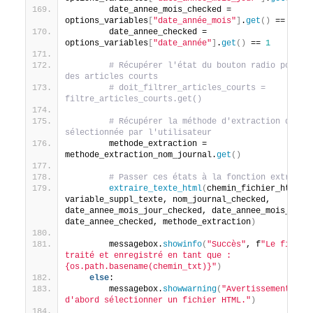
        date_annee_mois_checked = 
options_variables
[
"date_année_mois"
]
.
get
()
 == 
1
        date_annee_checked = 
options_variables
[
"date_année"
]
.
get
()
 == 
1
# Récupérer l'état du bouton radio pour le
des articles courts
# doit_filtrer_articles_courts = 
filtre_articles_courts.get()
# Récupérer la méthode d'extraction du nom
sélectionnée par l'utilisateur
        methode_extraction = 
methode_extraction_nom_journal.
get
()
# Passer ces états à la fonction extraire
extraire_texte_html
(
chemin_fichier_html, c
variable_suppl_texte, nom_journal_checked, 
date_annee_mois_jour_checked, date_annee_mois_check
date_annee_checked, methode_extraction
)
        messagebox.
showinfo
(
"Succès"
, f
"Le fichier
traité et enregistré en tant que : 
{os.path.basename(chemin_txt)}"
)
else
:
        messagebox.
showwarning
(
"Avertissement"
, 
"
d'abord sélectionner un fichier HTML."
)