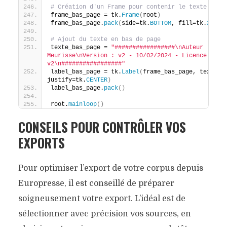
# Création d'un Frame pour contenir le texte de b
frame_bas_page = tk.
Frame
(
root
)
frame_bas_page.
pack
(
side=tk.
BOTTOM
, fill=tk.
X
, pa
# Ajout du texte en bas de page
texte_bas_page = 
"#################\nAuteur : Stép
Meurisse\nVersion : v2 - 10/02/2024 - Licence : GPL
v2\n#################"
label_bas_page = tk.
Label
(
frame_bas_page, text=tex
justify=tk.
CENTER
)
label_bas_page.
pack
()
root.
mainloop
()
CONSEILS POUR CONTRÔLER VOS
EXPORTS
Pour optimiser l’export de votre corpus depuis
Europresse, il est conseillé de préparer
soigneusement votre export. L’idéal est de
sélectionner avec précision vos sources, en