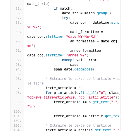
date_texte
)
if
 match:
                date_str = match.
group
()
try
:
                    date_obj = datetime.
strptime
(
%B %Y'
)
                    date_formattee = 
date_obj.
strftime
(
'*date_%Y-%m-%d'
)
                    am_formattee = date_obj.
strft
%m'
)
                    annee_formattee = 
date_obj.
strftime
(
'*annee_%Y'
)
except
 ValueError:
                    pass
            span_date.
decompose
()
# Extraire le texte de l'article + saut de
le Titre
        texte_article = 
""
for
 p 
in
 article.
find_all
(
"p"
, class_=
"sm
TopNews titreArticleVisu rdp__articletitle"
)
:
            texte_article += p.
get_text
(
" "
, stri
"\n\n"
            texte_article += article.
get_text
(
" "
# Extraire le texte de l'article
        texte_article = article.
get_text
(
" "
, str