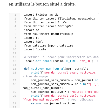
en utilisant le bouton situé à droite.
import tkinter as tk
from tkinter import filedialog, messagebox
from tkinter import IntVar
from tkinter import StringVar
import os
from bs4 import BeautifulSoup
import re
import html
from datetime import datetime
import locale
# Définir la locale pour interpréter les dates en
locale.
setlocale
(
locale.
LC_TIME
, 
'fr_FR'
)
# ou '
def
nettoyer_nom_journal
(
nom_journal
)
:
print
(
f
"Nom du journal avant nettoyage: '{nom
# Pour débogage
    nom_journal_sans_numero = nom_journal.
split
(
"
    nom_journal_sans_numero = re.
sub
(
r
"[ ']"
, 
"_"
,
nom_journal_sans_numero
)
    nom_journal_nettoye = f
"*source_{nom_journal_
print
(
f
"Nom du journal après nettoyage: 
'{nom_journal_nettoye}'"
)
# Pour débogage
return
 nom_journal_nettoye