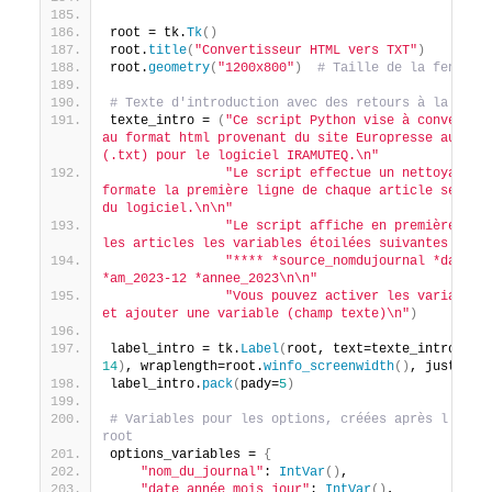
root = tk.
Tk
()
root.
title
(
"Convertisseur HTML vers TXT"
)
root.
geometry
(
"1200x800"
)
# Taille de la fenêtre
# Texte d'introduction avec des retours à la lign
texte_intro = 
(
"Ce script Python vise à convertir 
au format html provenant du site Europresse au form
(.txt) pour le logiciel IRAMUTEQ.\n"
"Le script effectue un nettoyage du
formate la première ligne de chaque article selon l
du logiciel.\n\n"
"Le script affiche en première lign
les articles les variables étoilées suivantes :\n"
"**** *source_nomdujournal *date_20
*am_2023-12 *annee_2023\n\n"
"Vous pouvez activer les variables 
et ajouter une variable (champ texte)\n"
)
label_intro = tk.
Label
(
root, text=texte_intro, fo
14
)
, wraplength=root.
winfo_screenwidth
()
, justify=
label_intro.
pack
(
pady=
5
)
# Variables pour les options, créées après l'initi
root
options_variables = 
{
"nom_du_journal"
: 
IntVar
()
,
"date_année_mois_jour"
: 
IntVar
()
,