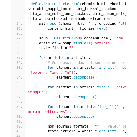
def
extraire_texte_html
(
chemin_html, chemin_txt, 
variable_suppl_texte, nom_journal_checked, 
date_annee_mois_jour_checked, date_annee_mois_check
date_annee_checked, methode_extraction
)
:
    with 
open
(
chemin_html, 
'r'
, encoding=
'utf-8'
)
        contenu_html = fichier.
read
()
    soup = 
BeautifulSoup
(
contenu_html, 
'html.pars
    articles = soup.
find_all
(
'article'
)
    texte_final = 
""
for
 article 
in
 articles:
# Suppression des balises non nécessaires
for
 element 
in
 article.
find_all
([
"head"
, 
"footer"
, 
"img"
, 
"a"
])
:
            element.
decompose
()
for
 element 
in
 article.
find_all
(
"div"
, cl
wrapper"
])
:
            element.
decompose
()
for
 element 
in
 article.
find_all
(
"p"
, clas
margin-bottomNews"
)
:
            element.
decompose
()
        nom_journal_formate = 
""
# Valeur par dé
        texte_article = article.
get_text
(
" "
, str