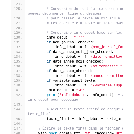
# Conversion de tout le texte en minuscule
pouvez décommenter ligne du dessous
# pour passer le texte en minuscule
# texte_article = texte_article.lower()
# Construire info_debut basé sur les case
        info_debut = 
"****"
if
 nom_journal_checked:
            info_debut += f
" {nom_journal_formate
if
 date_annee_mois_jour_checked:
            info_debut += f
" {date_formattee}"
if
 date_annee_mois_checked:
            info_debut += f
" {am_formattee}"
if
 date_annee_checked:
            info_debut += f
" {annee_formattee}"
if
 variable_suppl_texte:
            info_debut += f
" *{variable_suppl_tex
        info_debut += 
"\n"
print
(
"Info début:"
, info_debut
)
# Affich
info_debut pour débogage
# Ajouter le texte traité de chaque articl
texte_final
        texte_final += info_debut + texte_article
# Écrire le texte final dans le fichier de so
    with 
open
(
chemin_txt, 
'w'
, encoding=
'utf-8'
)
 a