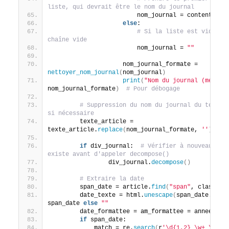
liste, qui devrait être le nom du journal
                        nom_journal = content_lis
else
:
# Si la liste est vide, ut
chaîne vide
                        nom_journal = 
""
                    nom_journal_formate = 
nettoyer_nom_journal
(
nom_journal
)
print
(
"Nom du journal (méthod
nom_journal_formate
)
# Pour débogage
# Suppression du nom du journal du texte d
si nécessaire
        texte_article = 
texte_article.
replace
(
nom_journal_formate, 
''
)
.
str
if
 div_journal:  
# Vérifier à nouveau si d
existe avant d'appeler decompose()
                div_journal.
decompose
()
# Extraire la date
        span_date = article.
find
(
"span"
, class_=
"
        date_texte = html.
unescape
(
span_date.
get_
span_date 
else
""
        date_formattee = am_formattee = annee_for
if
 span_date:
            match = re.
search
(
r
'\d{1,2} \w+ \d{4}