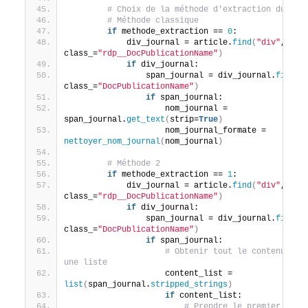
# Choix de la méthode d'extraction du nom
# Méthode classique
if
 methode_extraction == 
0
:
            div_journal = article.
find
(
"div"
, 
class_=
"rdp__DocPublicationName"
)
if
 div_journal:
                span_journal = div_journal.
find
(
"
class_=
"DocPublicationName"
)
if
 span_journal:
                    nom_journal = 
span_journal.
get_text
(
strip=
True
)
                    nom_journal_formate = 
nettoyer_nom_journal
(
nom_journal
)
# Méthode 2
if
 methode_extraction == 
1
:
            div_journal = article.
find
(
"div"
, 
class_=
"rdp__DocPublicationName"
)
if
 div_journal:
                span_journal = div_journal.
find
(
"
class_=
"DocPublicationName"
)
if
 span_journal:
# Obtenir tout le contenu du s
une liste
                    content_list = 
list
(
span_journal.
stripped_strings
)
if
 content_list:
# Prendre le premier éléme