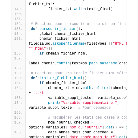
fichier_txt:
        fichier_txt.
write
(
texte_final
)
# Fonction pour parcourir et choisir un fichier H
def
parcourir_fichier
()
:
    global chemin_fichier_html
    chemin_fichier_html = 
filedialog.
askopenfilename
(
filetypes=
[(
"HTML files
"*.html"
)])
if
 chemin_fichier_html:
label_chemin.
config
(
text=os.
path
.
basename
(
chemin_f
# Fonction pour traiter le fichier HTML sélection
def
traiter_fichier_html
()
:
if
 chemin_fichier_html:
        chemin_txt = os.
path
.
splitext
(
chemin_fich
+ 
'.txt'
        variable_suppl_texte = variable_suppl.
get
print
(
"Variable supplémentaire:"
, 
variable_suppl_texte
)
# Pour débogage
# Récupérer les états des cases à cocher
        nom_journal_checked = 
options_variables
[
"nom_du_journal"
]
.
get
()
 == 
1
        date_annee_mois_jour_checked = 
options_variables
[
"date_année_mois_jour"
]
.
get
()
 ==