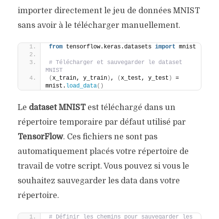
importer directement le jeu de données MNIST
sans avoir à le télécharger manuellement.
from
 tensorflow.keras.datasets 
import
 mnist
# Télécharger et sauvegarder le dataset 
MNIST
(
x_train, y_train
)
, 
(
x_test, y_test
)
 = 
mnist.
load_data
()
Le
dataset MNIST
est téléchargé dans un
répertoire temporaire par défaut utilisé par
TensorFlow
. Ces fichiers ne sont pas
automatiquement placés votre répertoire de
travail de votre script. Vous pouvez si vous le
souhaitez sauvegarder les data dans votre
répertoire.
# Définir les chemins pour sauvegarder les 