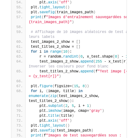
    plt.
axis
(
'off'
)
plt.
tight_layout
()
plt.
savefig
(
train_images_path
)
print
(
f
"Images d'entraînement sauvegardées sous : 
{train_images_path}"
)
# Affichage de 10 images aléatoires de test avec 
leurs labels
test_images_2_show = 
[]
test_titles_2_show = 
[]
for
 i 
in
range
(
10
)
:
    r = random.
randint
(
0
, x_test.shape
[
0
]
 - 
1
)
    test_images_2_show.
append
(
255
 - x_test
[
r
])
# 
Inverser les couleurs pour fond blanc
    test_titles_2_show.
append
(
f
"Test image [{r}] 
= {y_test[r]}"
)
plt.
figure
(
figsize=
(
15
, 
8
))
for
 i, 
(
image, title
)
in
enumerate
(
zip
(
test_images_2_show, 
test_titles_2_show
))
:
    plt.
subplot
(
2
, 
5
, i + 
1
)
    plt.
imshow
(
image, cmap=
'gray'
)
    plt.
title
(
title
)
    plt.
axis
(
'off'
)
plt.
tight_layout
()
plt.
savefig
(
test_images_path
)
print
(
f
"Images de test sauvegardées sous : 