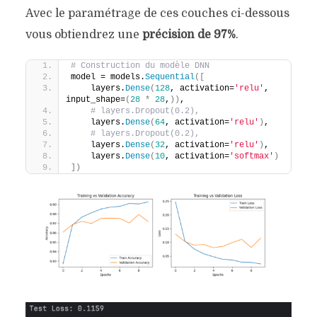
Avec le paramétrage de ces couches ci-dessous
vous obtiendrez une
précision de 97%
.
# Construction du modèle DNN
model = models.
Sequential
([
    layers.
Dense
(
128
, activation=
'relu'
, 
input_shape=
(
28
*
28
,
))
,
# layers.Dropout(0.2),
    layers.
Dense
(
64
, activation=
'relu'
)
,
# layers.Dropout(0.2),
    layers.
Dense
(
32
, activation=
'relu'
)
,
    layers.
Dense
(
10
, activation=
'softmax'
)
])