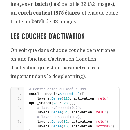
images en
batch
(lots) de taille 32 (32 images),
un
epoch contient 1875 étapes
, et chaque étape
traite un
batch
de 32 images.
LES COUCHES D’ACTIVATION
On voit que dans chaque couche de neurones
on une fonction d’activation (fonction
d’activation qui est un paramètres très
important dans le deeplearning).
# Construction du modèle DNN
model = models.
Sequential
([
    layers.
Dense
(
128
, activation=
'relu'
, 
input_shape=
(
28
 * 
28
,
))
,
# layers.Dropout(0.2),
    layers.
Dense
(
64
, activation=
'relu'
)
,
# layers.Dropout(0.2),
    layers.
Dense
(
32
, activation=
'relu'
)
,
    layers.
Dense
(
10
, activation=
'softmax'
)