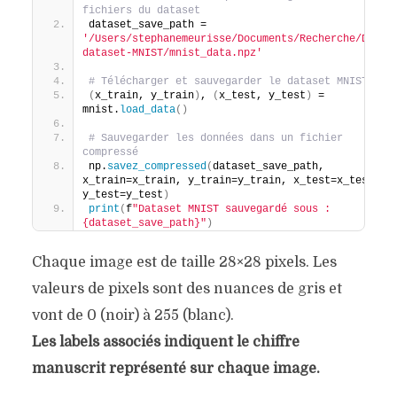
fichiers du dataset
dataset_save_path = 
'/Users/stephanemeurisse/Documents/Recherche/DNN-
dataset-MNIST/mnist_data.npz'
# Télécharger et sauvegarder le dataset MNIST
(
x_train, y_train
)
, 
(
x_test, y_test
)
 = 
mnist.
load_data
()
# Sauvegarder les données dans un fichier 
compressé
np.
savez_compressed
(
dataset_save_path, 
x_train=x_train, y_train=y_train, x_test=x_test, 
y_test=y_test
)
print
(
f
"Dataset MNIST sauvegardé sous : 
{dataset_save_path}"
)
Chaque image est de taille 28×28 pixels. Les
valeurs de pixels sont des nuances de gris et
vont de 0 (noir) à 255 (blanc).
Les labels associés indiquent le chiffre
manuscrit représenté sur chaque image.