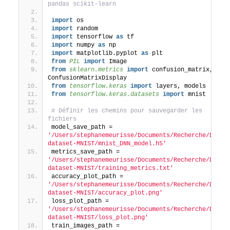
pandas scikit-learn
import
 os
import
 random
import
 tensorflow 
as
 tf
import
 numpy 
as
 np
import
 matplotlib.pyplot 
as
 plt
from 
PIL
 import
 Image
from 
sklearn.metrics
 import
 confusion_matrix, 
ConfusionMatrixDisplay
from 
tensorflow.keras
 import
 layers, models
from 
tensorflow.keras.datasets
 import
 mnist
# Définir les chemins pour sauvegarder les 
fichiers
model_save_path = 
'/Users/stephanemeurisse/Documents/Recherche/DNN-
dataset-MNIST/mnist_DNN_model.h5'
metrics_save_path = 
'/Users/stephanemeurisse/Documents/Recherche/DNN-
dataset-MNIST/training_metrics.txt'
accuracy_plot_path = 
'/Users/stephanemeurisse/Documents/Recherche/DNN-
dataset-MNIST/accuracy_plot.png'
loss_plot_path = 
'/Users/stephanemeurisse/Documents/Recherche/DNN-
dataset-MNIST/loss_plot.png'
train_images_path = 