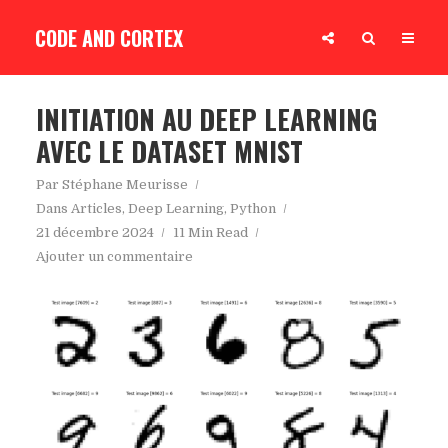
CODE AND CORTEX
INITIATION AU DEEP LEARNING
AVEC LE DATASET MNIST
Par
Stéphane Meurisse
Dans
Articles
,
Deep Learning
,
Python
21 décembre 2024
11 Min Read
Ajouter un commentaire