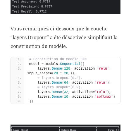
Vous remarquez ci-dessous que la couche
“layers.Dropout” a été désactivée simplifiant la
construction du modèle.
# Construction du modèle DNN
model = models.
Sequential
([
    layers.
Dense
(
128
, activation=
'relu'
, 
input_shape=
(
28
 * 
28
,
))
,
# layers.Dropout(0.2),
    layers.
Dense
(
64
, activation=
'relu'
)
,
# layers.Dropout(0.2),
    layers.
Dense
(
32
, activation=
'relu'
)
,
    layers.
Dense
(
10
, activation=
'softmax'
)
])