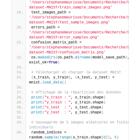
'/Users/stephanemeurisse/Documents/Recherche/DNN-
dataset-MNIST/train_sample_images.png'
test_images_path = 
'/Users/stephanemeurisse/Documents/Recherche/DNN-
dataset-MNIST/test_sample_images.png'
errors_path = 
'/Users/stephanemeurisse/Documents/Recherche/DNN-
dataset-MNIST/error_samples.png'
confusion_matrix_path = 
'/Users/stephanemeurisse/Documents/Recherche/DNN-
dataset-MNIST/confusion_matrix.png'
os.
makedirs
(
os.path.
dirname
(
model_save_path
)
, 
exist_ok=
True
)
# Télécharger et charger le dataset MNIST
(
x_train, y_train
)
, 
(
x_test, y_test
)
 = 
mnist.
load_data
()
# Affichage de la répartition des données
print
(
"x_train : "
, x_train.shape
)
print
(
"y_train : "
, y_train.shape
)
print
(
"x_test  : "
, x_test.shape
)
print
(
"y_test  : "
, y_test.shape
)
# Sauvegarde de 5 images aléatoires en fichiers 
individuels
random_indices = 
random.
sample
(
range
(
x_train.shape
[
0
])
, 
5
)