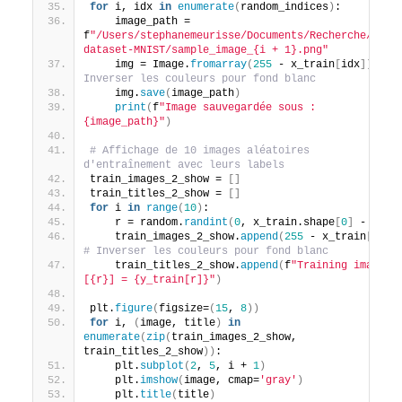
for
 i, idx 
in
enumerate
(
random_indices
)
:
    image_path = 
f
"/Users/stephanemeurisse/Documents/Recherche/DNN-
dataset-MNIST/sample_image_{i + 1}.png"
    img = Image.
fromarray
(
255
 - x_train
[
idx
])
# 
Inverser les couleurs pour fond blanc
    img.
save
(
image_path
)
print
(
f
"Image sauvegardée sous : 
{image_path}"
)
# Affichage de 10 images aléatoires 
d'entraînement avec leurs labels
train_images_2_show = 
[]
train_titles_2_show = 
[]
for
 i 
in
range
(
10
)
:
    r = random.
randint
(
0
, x_train.shape
[
0
]
 - 
1
)
    train_images_2_show.
append
(
255
 - x_train
[
r
])
# Inverser les couleurs pour fond blanc
    train_titles_2_show.
append
(
f
"Training image 
[{r}] = {y_train[r]}"
)
plt.
figure
(
figsize=
(
15
, 
8
))
for
 i, 
(
image, title
)
in
enumerate
(
zip
(
train_images_2_show, 
train_titles_2_show
))
:
    plt.
subplot
(
2
, 
5
, i + 
1
)
    plt.
imshow
(
image, cmap=
'gray'
)
    plt.
title
(
title
)