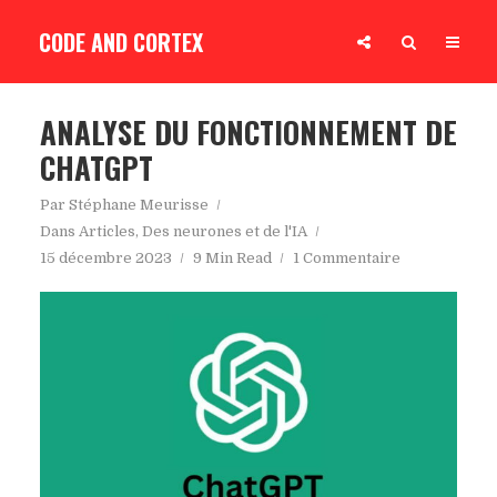
CODE AND CORTEX
ANALYSE DU FONCTIONNEMENT DE
CHATGPT
Par
Stéphane Meurisse
Dans
Articles
,
Des neurones et de l'IA
15 décembre 2023
9 Min Read
1 Commentaire