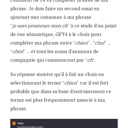
comment GPT4 va compléter la suite de ma
phrase. Je dois faire un second essai en
ajoutant une consonne à ma phrase.
“
je sors promener mon ch
” à ce stade d’un point
de vue sémantique, GPT4 à le choix pour
compléter ma phrase entre “
chien
” , “
chat
” …
“
chiot
” … et tous les noms d’animaux de
compagnie qui commencent par “
ch
“.
Sa réponse montre qu’il à fait un choix en
sélectionnant le terme “
chien
” car il est fort
probable que dans sa base d’entrainement ce
terme est plus fréquemment associé à ma
phrase.