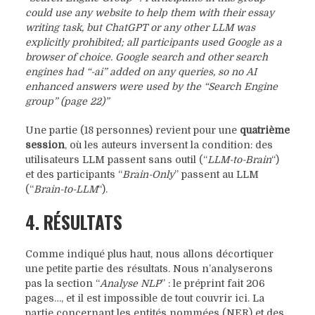
could use any website to
help them with their essay
writing task, but ChatGPT or any other LLM was
explicitly
prohibited; all participants used Google as a
browser of choice. Google search and other
search
engines had “-ai” added on any queries, so no AI
enhanced answers were used
by the “Search Engine
group” (page 22)”
Une partie (18 personnes) revient pour une
quatrième
session
, où les auteurs inversent la condition: des
utilisateurs LLM passent sans outil (“
LLM-to-Brain
“)
et des participants “
Brain-Only
” passent au LLM
(“
Brain-to-LLM
“).
4. RÉSULTATS
Comme indiqué plus haut, nous allons décortiquer
une petite partie des résultats. Nous n’analyserons
pas la section “
Analyse NLP
” : le préprint fait 206
pages…, et il est impossible de tout couvrir ici. La
partie concernant les entités nommées (NER) et des